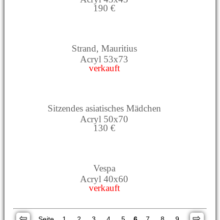
190 €
Strand, Mauritius
Acryl 53x73
verkauft
Sitzendes asiatisches Mädchen
Acryl 50x70
130 €
Vespa
Acryl 40x60
verkauft
⇦
⇨
Seite
1
2
3
4
5
6
7
8
9