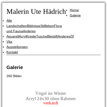
Malerin Ute Hädrich
Home
Galerie
Alle
Landschaften
Bildnisse
Stillleben
Flora
und Fauna
Anderes
Aquarell
Acryl
Kreide
Tusche
Bleistift
Anderes
Öl
Vita
Ausstellungen
Kontakt
Galerie
260 Bilder
Vögel im Winter
Acryl 24x30 ohne Rahmen
verkauft